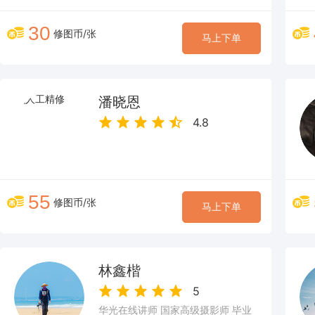
30
修图币/张
马上下单
潘晓恩
4.8
55
修图币/张
马上下单
林鑫楷
5
华光在线讲师 国家高级摄影师 毕业