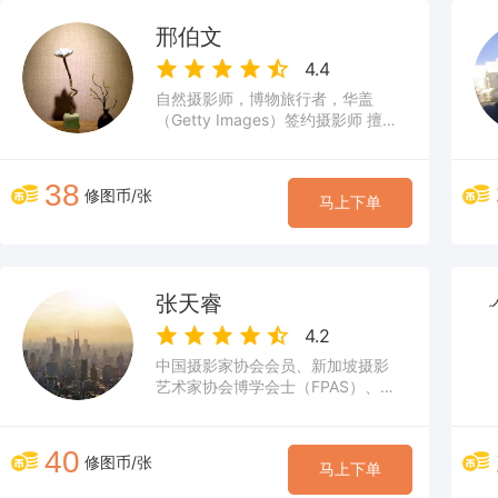
邢伯文
4.4
自然摄影师，博物旅行者，华盖
（Getty Images）签约摄影师 擅长
黑白摄影后期
38
修图币/张
马上下单
张天睿
4.2
中国摄影家协会会员、新加坡摄影
艺术家协会博学会士（FPAS）、怡
丰摄影协会博学会士（FPVS）、美
国摄影学会影艺精通级认证
（PPSA） 擅长人像摄影后期
40
修图币/张
马上下单